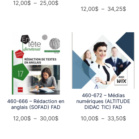
Plage
12,00
$
–
25,00
$
Plag
12,00
$
–
34,25
$
de
de
prix :
prix :
12,00$
12,0
à
à
25,00$
34,2
460-672 – Médias
numériques (ALTITUDE
460-666 – Rédaction en
DIDAC TIC) FAD
anglais (SOFAD) FAD
Plag
Plage
10,00
$
–
33,50
$
12,00
$
–
30,00
$
de
de
prix :
prix :