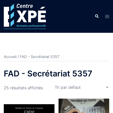
Aller
au
Search
contenu
Tog
men
Accueil
/ FAD - Secrétariat 5357
FAD - Secrétariat 5357
25 résultats affichés