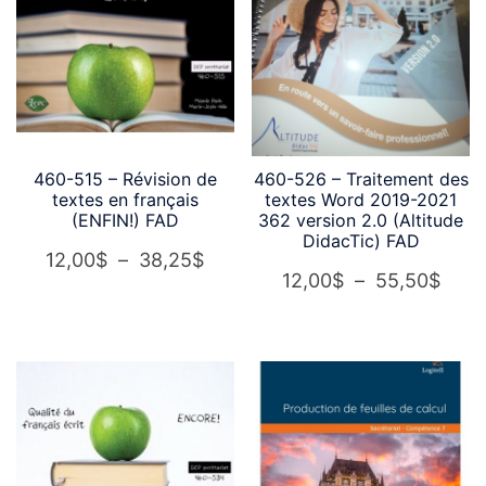
460-515 – Révision de
460-526 – Traitement des
textes en français
textes Word 2019-2021
(ENFIN!) FAD
362 version 2.0 (Altitude
DidacTic) FAD
Plage
12,00
$
–
38,25
$
Plag
12,00
$
–
55,50
$
de
de
prix :
prix :
12,00$
12,0
à
à
38,25$
55,5