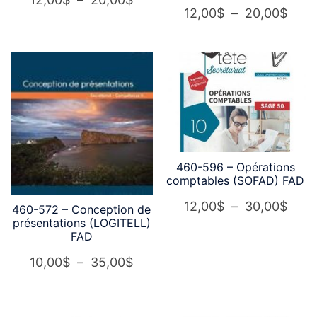
Plag
12,00
$
–
20,00
$
de
de
prix :
prix :
12,00$
12,0
à
à
20,00$
20,0
460-596 – Opérations
comptables (SOFAD) FAD
Plag
12,00
$
–
30,00
$
460-572 – Conception de
présentations (LOGITELL)
de
FAD
prix :
Plage
10,00
$
–
35,00
$
12,0
de
à
prix :
30,0