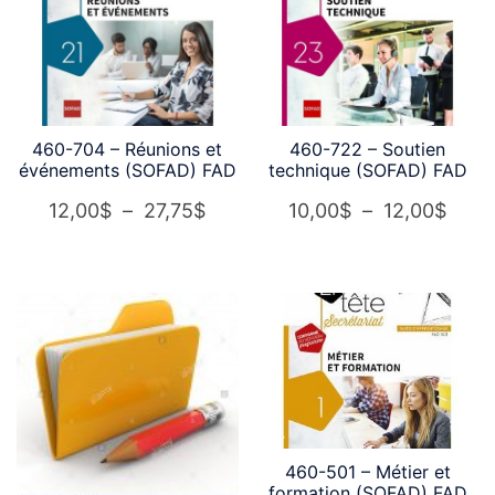
25,0
460-704 – Réunions et
460-722 – Soutien
événements (SOFAD) FAD
technique (SOFAD) FAD
Plage
Plag
12,00
$
–
27,75
$
10,00
$
–
12,00
$
de
de
prix :
prix :
12,00$
10,0
à
à
27,75$
12,0
460-501 – Métier et
formation (SOFAD) FAD