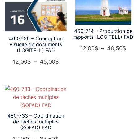
460-714 – Production de
rapports (LOGITELL) FAD
460-656 – Conception
visuelle de documents
Plag
12,00
$
–
40,50
$
(LOGITELL) FAD
de
Plage
12,00
$
–
45,00
$
prix :
de
12,0
prix :
à
12,00$
40,5
à
45,00$
460-733 – Coordination
de tâches multiples
(SOFAD) FAD
Plage
12,00
$
–
33,50
$