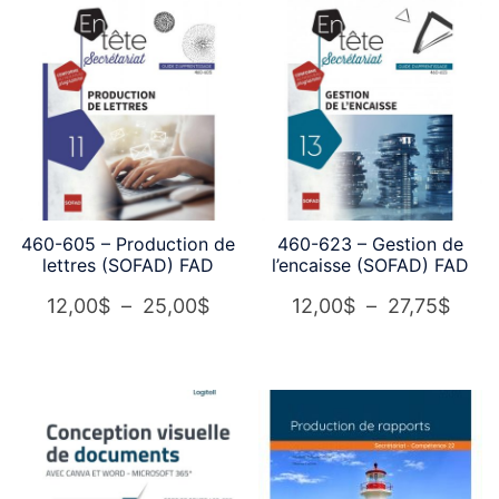
10,00$
à
35,00$
460-605 – Production de
460-623 – Gestion de
lettres (SOFAD) FAD
l’encaisse (SOFAD) FAD
Plage
Plag
12,00
$
–
25,00
$
12,00
$
–
27,75
$
de
de
prix :
prix :
12,00$
12,0
à
à
25,00$
27,7