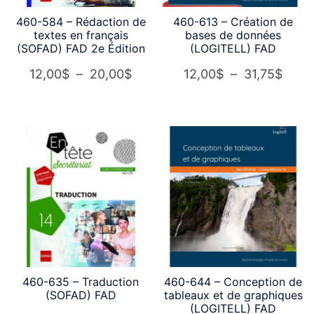
460-584 – Rédaction de
460-613 – Création de
textes en français
bases de données
(SOFAD) FAD 2e Édition
(LOGITELL) FAD
Plage
Plag
12,00
$
–
20,00
$
12,00
$
–
31,75
$
de
de
prix :
prix :
12,00$
12,0
à
à
20,00$
31,7
460-635 – Traduction
460-644 – Conception de
(SOFAD) FAD
tableaux et de graphiques
(LOGITELL) FAD