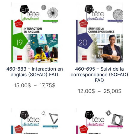
10,0
12,00$
à
à
33,5
30,00$
460-683 – Interaction en
460-695 – Suivi de la
anglais (SOFAD) FAD
correspondance (SOFAD)
FAD
Plage
15,00
$
–
17,75
$
Plag
12,00
$
–
25,00
$
de
de
prix :
prix :
15,00$
12,0
à
à
17,75$