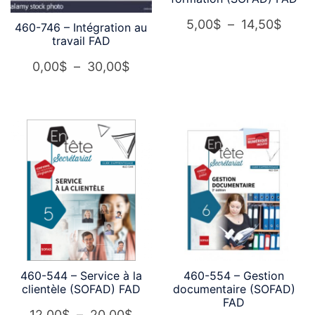
Plage
5,00
$
–
14,50
$
460-746 – Intégration au
travail FAD
de
prix :
Plage
0,00
$
–
30,00
$
5,00
de
à
prix :
14,50
0,00$
à
30,00$
460-544 – Service à la
460-554 – Gestion
clientèle (SOFAD) FAD
documentaire (SOFAD)
FAD
Plage
12,00
$
–
20,00
$