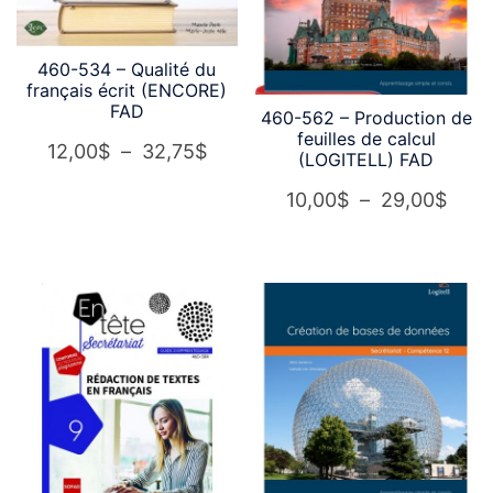
460-534 – Qualité du
français écrit (ENCORE)
FAD
460-562 – Production de
feuilles de calcul
Plage
12,00
$
–
32,75
$
(LOGITELL) FAD
de
Plag
10,00
$
–
29,00
$
prix :
de
12,00$
prix :
à
10,0
32,75$
à
29,0