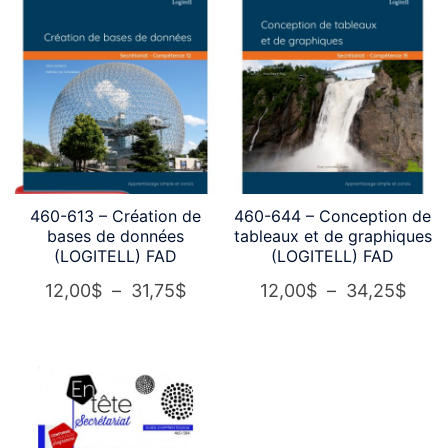
460-613 – Création de
460-644 – Conception de
bases de données
tableaux et de graphiques
(LOGITELL) FAD
(LOGITELL) FAD
Plage
Plag
12,00
$
–
31,75
$
12,00
$
–
34,25
$
de
de
prix :
prix :
12,00$
12,0
à
à
31,75$
34,2