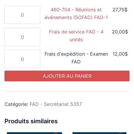
de
quantité
460-704 - Réunions et
27,75
$
prix :
de
événements (SOFAD) FAD-1
12,00$
460-
à
quantité
Frais de service FAD - 4
20,00
$
704
de
27,75$
unités
-
Frais
Réunions
quantité
Frais d'expédition - Examen
12,00
$
de
et
de
FAD
service
événements
Frais
FAD
(SOFAD)
AJOUTER AU PANIER
d'expédition
-
FAD-
-
4
1
Examen
unités
FAD
Catégorie:
FAD - Secrétariat 5357
Produits similaires