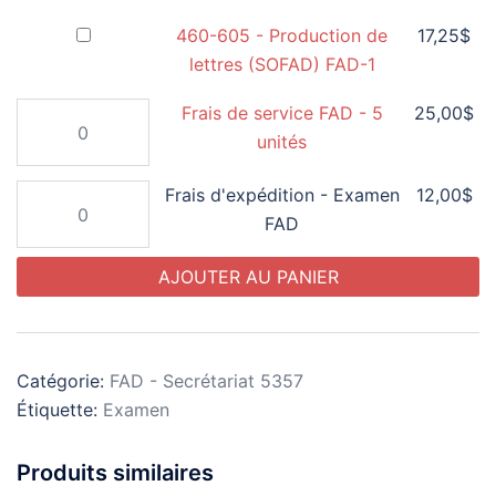
de
Acheter
460-605 - Production de
17,25
$
prix :
l’un
lettres (SOFAD) FAD-1
12,00$
des
à
quantité
Frais de service FAD - 5
25,00
$
articles
de
unités
25,00$
(460-
Frais
605
quantité
Frais d'expédition - Examen
12,00
$
de
-
de
FAD
service
Production
Frais
FAD
de
AJOUTER AU PANIER
d'expédition
-
lettres
-
5
(SOFAD)
Examen
unités
FAD-
FAD
1)
Catégorie:
FAD - Secrétariat 5357
pour
Étiquette:
Examen
17,25$
Produits similaires