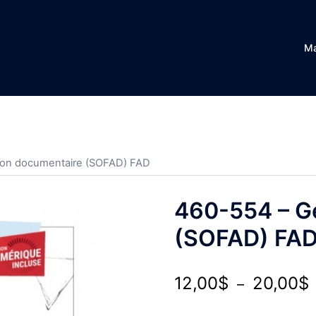
Ma
ion documentaire (SOFAD) FAD
460-554 – G
(SOFAD) FA
P
12,00
$
20,00
$
–