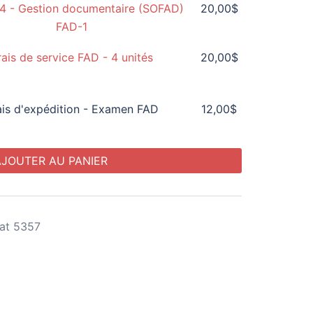
4 - Gestion documentaire (SOFAD)
20,00
$
rix :
FAD-1
2,00$
rais de service FAD - 4 unités
20,00
$
20,00$
ais d'expédition - Examen FAD
12,00
$
AJOUTER AU PANIER
iat 5357