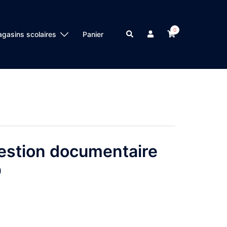
0
Search
gasins scolaires
Panier
estion documentaire
D
lage
de