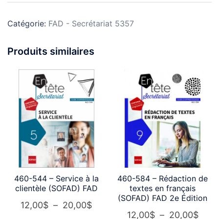
Examen
unités
FAD-
FAD
1
Catégorie:
FAD - Secrétariat 5357
Produits similaires
460-544 – Service à la
460-584 – Rédaction de
clientèle (SOFAD) FAD
textes en français
(SOFAD) FAD 2e Édition
Plage
12,00
$
–
20,00
$
Plag
12,00
$
–
20,00
$