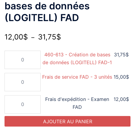
bases de données
(LOGITELL) FAD
Plage
12,00
$
31,75
$
–
de
quantité
460-613 - Création de bases
31,75
$
prix :
de
de données (LOGITELL) FAD-1
12,00$
460-
à
quantité
Frais de service FAD - 3 unités
15,00
$
613
de
31,75$
-
Frais
Création
quantité
Frais d'expédition - Examen
12,00
$
de
de
de
FAD
service
bases
Frais
FAD
de
AJOUTER AU PANIER
d'expédition
-
données
-
3
(LOGITELL)