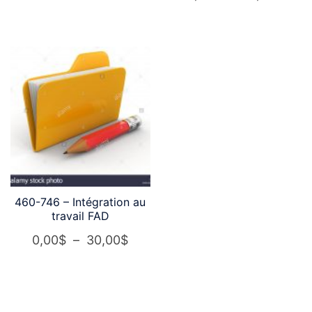
de
de
prix :
prix :
12,00$
12,0
à
à
20,00$
20,0
460-746 – Intégration au
travail FAD
Plage
0,00
$
–
30,00
$
de
prix :
0,00$