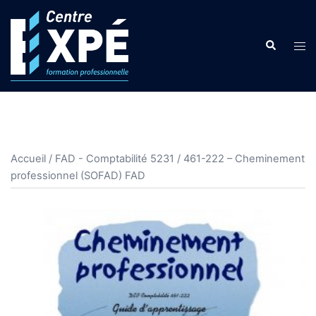
Aller
au
Search
contenu
Tog
men
Accueil
/
FAD - Comptabilité 5231
/ 461-222 – Cheminement
professionnel (SOFAD) FAD