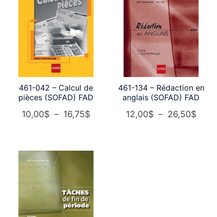
461-042 – Calcul de
461-134 – Rédaction en
pièces (SOFAD) FAD
anglais (SOFAD) FAD
Plage
Plag
10,00
$
–
16,75
$
12,00
$
–
26,50
$
de
de
prix :
prix :
10,00$
12,0
à
à
16,75$
26,5