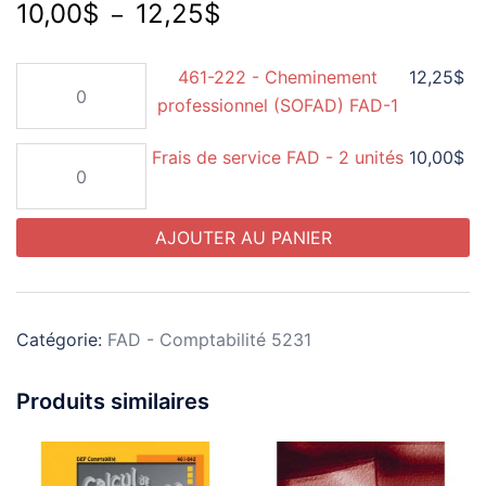
Plage
10,00
$
12,25
$
–
de
quantité
461-222 - Cheminement
12,25
$
prix :
de
professionnel (SOFAD) FAD-1
10,00$
461-
à
quantité
Frais de service FAD - 2 unités
10,00
$
222
de
12,25$
-
Frais
Cheminement
AJOUTER AU PANIER
de
professionnel
service
(SOFAD)
FAD
FAD-
-
1
Catégorie:
FAD - Comptabilité 5231
2
unités
Produits similaires