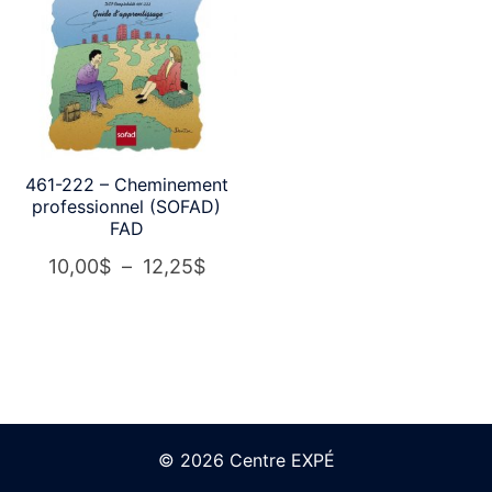
43,50$
461-222 – Cheminement
professionnel (SOFAD)
FAD
Plage
10,00
$
–
12,25
$
de
prix :
10,00$
à
12,25$
© 2026 Centre EXPÉ