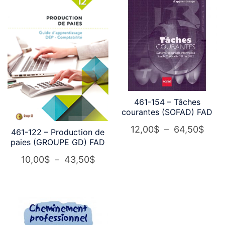
461-154 – Tâches
courantes (SOFAD) FAD
Plag
12,00
$
–
64,50
$
461-122 – Production de
paies (GROUPE GD) FAD
de
Plage
prix :
10,00
$
–
43,50
$
de
12,0
prix :
à
10,00$
64,5
à