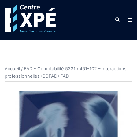
Aller
au
Search
contenu
Tog
men
Accueil
/
FAD - Comptabilité 5231
/ 461-102 – Interactions
professionnelles (SOFAD) FAD