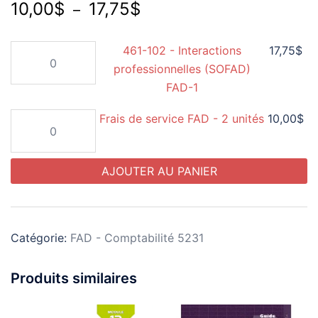
Plage
10,00
$
17,75
$
–
de
quantité
461-102 - Interactions
17,75
$
prix :
de
professionnelles (SOFAD)
10,00$
461-
FAD-1
à
102
quantité
Frais de service FAD - 2 unités
10,00
$
17,75$
-
de
Interactions
Frais
professionnelles
AJOUTER AU PANIER
de
(SOFAD)
service
FAD-
FAD
1
-
Catégorie:
FAD - Comptabilité 5231
2
unités
Produits similaires