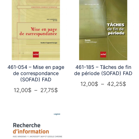
461-054 – Mise en page
461-185 – Tâches de fin
de correspondance
de période (SOFAD) FAD
(SOFAD) FAD
Plag
12,00
$
–
42,25
$
Plage
12,00
$
–
27,75
$
de
de
prix :
prix :
12,0
12,00$
à
à
42,2
27,75$