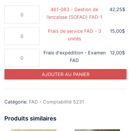
de
quantité
461-083 - Gestion de
42,25
$
prix :
de
l’encaisse (SOFAD) FAD-1
12,00$
461-
à
quantité
Frais de service FAD - 3
15,00
$
083
de
42,25$
unités
-
Frais
Gestion
quantité
Frais d'expédition - Examen
12,00
$
de
de
de
FAD
service
l’encaisse
Frais
FAD
(SOFAD)
AJOUTER AU PANIER
d'expédition
-
FAD-
-
3
1
Examen
unités
FAD
Catégorie:
FAD - Comptabilité 5231
Produits similaires