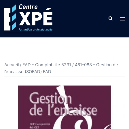
Aller
au
Search
contenu
Tog
men
Accueil
/
FAD - Comptabilité 5231
/ 461-083 – Gestion de
l’encaisse (SOFAD) FAD