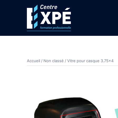
Aller
au
contenu
Accueil
/
Non classé
/ Vitre pour casque 3.75×4