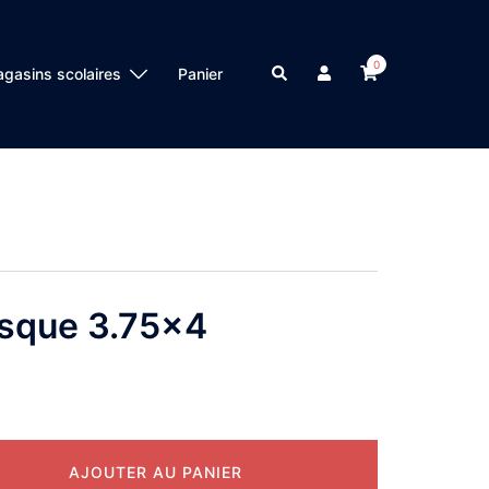
0
Search
gasins scolaires
Panier
asque 3.75×4
AJOUTER AU PANIER