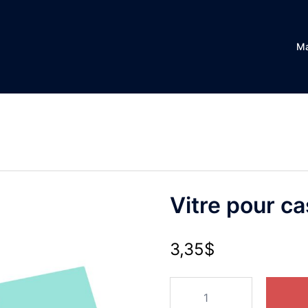
Ma
Vitre pour c
3,35
$
quantité
de