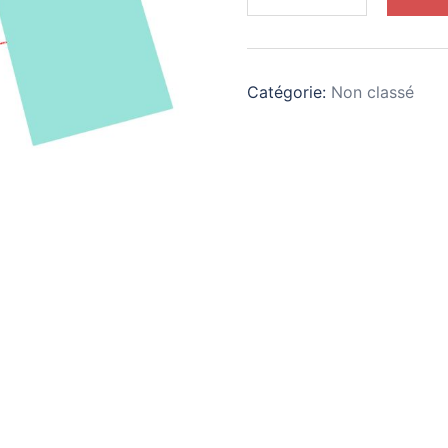
Vitre
pour
casque
Catégorie:
Non classé
3.75x4