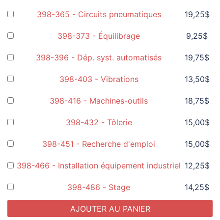
398-365 - Circuits pneumatiques
19,25
$
398-373 - Équilibrage
9,25
$
398-396 - Dép. syst. automatisés
19,75
$
398-403 - Vibrations
13,50
$
398-416 - Machines-outils
18,75
$
398-432 - Tôlerie
15,00
$
398-451 - Recherche d'emploi
15,00
$
398-466 - Installation équipement industriel
12,25
$
398-486 - Stage
14,25
$
AJOUTER AU PANIER