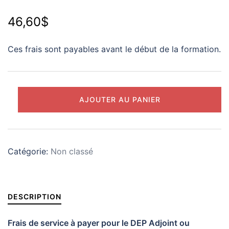
46,60
$
Ces frais sont payables avant le début de la formation.
quantité
AJOUTER AU PANIER
de
Frais
de
service
Catégorie:
Non classé
-
Adjoint(e)
administratif
DESCRIPTION
(ve)
Frais de service à payer pour le DEP Adjoint ou