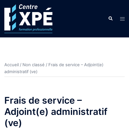
Aller
au
Search
contenu
Tog
men
Accueil
/
Non classé
/ Frais de service – Adjoint(e)
administratif (ve)
Frais de service –
Adjoint(e) administratif
(ve)