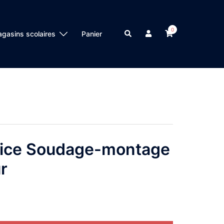
0
Search
gasins scolaires
Panier
rvice Soudage-montage
r