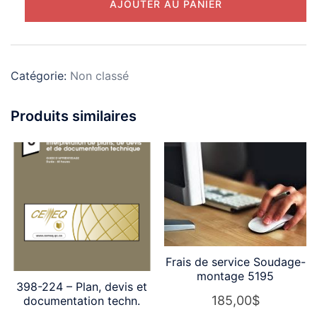
AJOUTER AU PANIER
de
Montant
de
:
Catégorie:
Non classé
Produits similaires
Frais de service Soudage-
montage 5195
398-224 – Plan, devis et
185,00
$
documentation techn.