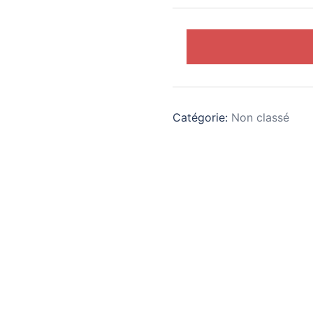
quantité
de
Boîte
de
300
Catégorie:
Non classé