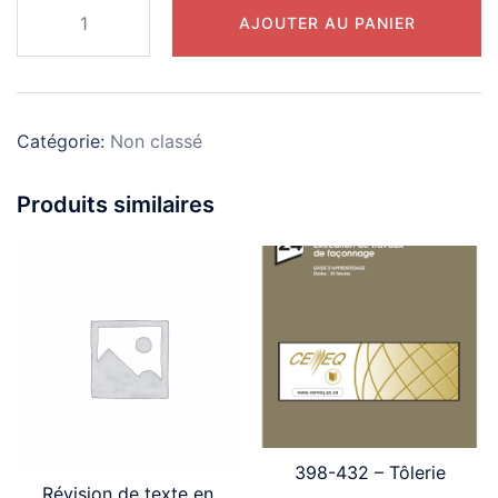
quantité
AJOUTER AU PANIER
de
461-
238
-
Catégorie:
Non classé
Intégration
au
Produits similaires
travail
FAD-
1
398-432 – Tôlerie
Révision de texte en