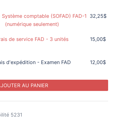
de
- Système comptable (SOFAD) FAD-1
32,25
$
rix :
(numérique seulement)
12,00$
à
rais de service FAD - 3 unités
15,00
$
32,25$
ais d'expédition - Examen FAD
12,00
$
AJOUTER AU PANIER
lité 5231