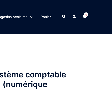
0
Search
gasins scolaires
Panier
ystème comptable
 (numérique
Plage