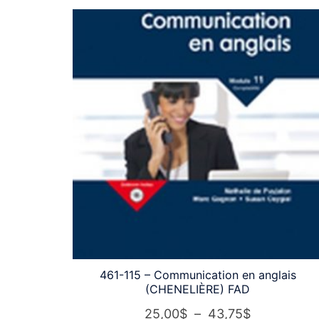
461-115 – Communication en anglais
(CHENELIÈRE) FAD
Plage
25,00
$
–
43,75
$