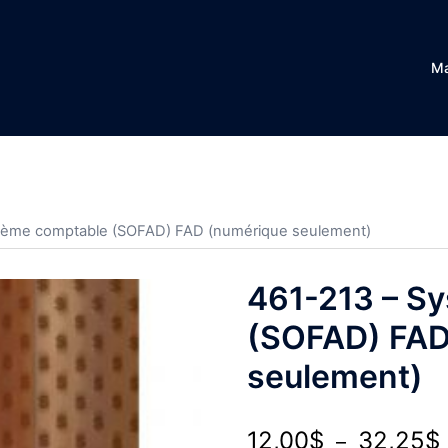
Ma
stème comptable (SOFAD) FAD (numérique seulement)
461-213 – S
(SOFAD) FAD
seulement)
12,00
$
32,25
$
–