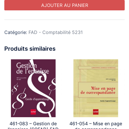
Microsoft
AJOUTER AU PANIER
d'expédition
-
365
-
4
et
Examen
unités
Google
FAD
Chrome)
Catégorie:
FAD - Comptabilité 5231
FAD-
1
Produits similaires
461-083 – Gestion de
461-054 – Mise en page