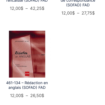
l’encaisse (SOFAD) FAD
de correspondance
(SOFAD) FAD
Plage
12,00
$
–
42,25
$
Plag
12,00
$
–
27,75
$
de
de
prix :
prix :
12,00$
12,0
à
à
42,25$
27,7
461-134 – Rédaction en
anglais (SOFAD) FAD
Plage
12,00
$
–
26,50
$
de