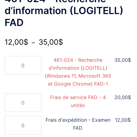
d’information (LOGITELL)
FAD
Plage
12,00
$
35,00
$
–
de
quantité
461-024 - Recherche
35,00
$
prix :
de
d’information (LOGITELL)
12,00$
461-
(Windsows 11, Microsoft 365
à
024
et Google Chrome) FAD-1
35,00$
-
quantité
Frais de service FAD - 4
20,00
$
Recherche
de
unités
d’information
Frais
(LOGITELL)
quantité
Frais d'expédition - Examen
12,00
$
de
(Windsows
de
FAD
service
11,
Frais
FAD