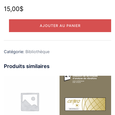
15,00
$
quantité
AJOUTER AU PANIER
de
(12)
Alignement
Catégorie:
Bibliothèque
Produits similaires