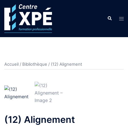
Aller
au
Search
contenu
Tog
men
Accueil
/
Bibliothèque
/ (12) Alignement
(12) Alignement