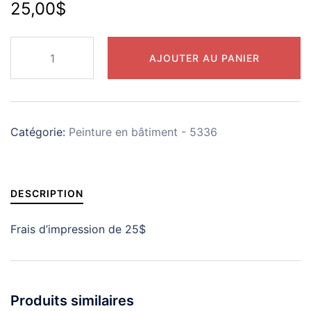
25,00
$
quantité
AJOUTER AU PANIER
de
Frais
d'inscription
peinture
Catégorie:
Peinture en bâtiment - 5336
en
bâtiment
-
5336
DESCRIPTION
(Mineur)
Frais d’impression de 25$
Produits similaires