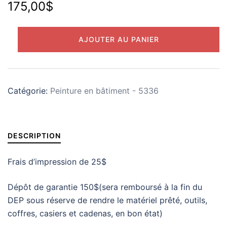
175,00
$
quantité
AJOUTER AU PANIER
de
Frais
d’inscription
peinture
Catégorie:
Peinture en bâtiment - 5336
en
bâtiment
–
DESCRIPTION
5336
(Majeur)
Frais d’impression de 25$
Dépôt de garantie 150$(sera remboursé à la fin du
DEP sous réserve de rendre le matériel prêté, outils,
coffres, casiers et cadenas, en bon état)